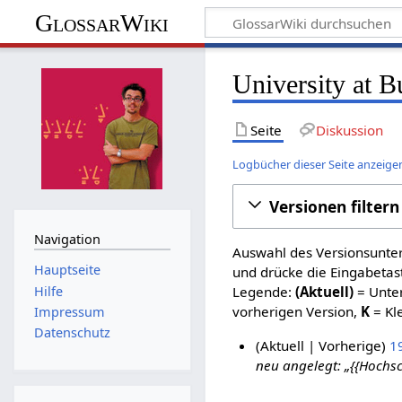
GlossarWiki
University at B
Seite
Diskussion
Logbücher dieser Seite anzeige
Versionen filtern
Navigation
Auswahl des Versionsunter
Hauptseite
und drücke die Eingabetas
Hilfe
Legende:
(Aktuell)
= Unter
vorherigen Version,
K
= Kl
Impressum
Datenschutz
Aktuell
Vorherige
1
neu angelegt: „{{Hochs
5
.