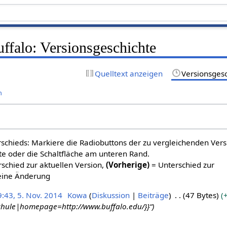
uffalo: Versionsgeschichte
Quelltext anzeigen
Versionsges
n
schieds: Markiere die Radiobuttons der zu vergleichenden Ver
te oder die Schaltfläche am unteren Rand.
schied zur aktuellen Version,
(Vorherige)
= Unterschied zur
eine Änderung
9:43, 5. Nov. 2014
Kowa
Diskussion
Beiträge
47 Bytes
chule|homepage=http://www.buffalo.edu/}}“