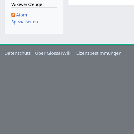
N
Wikiwerkzeuge
o
Atom
v
Spezialseiten
e
m
b
e
r
Datenschutz
Über GlossarWiki
Lizenzbestimmungen
2
0
1
4