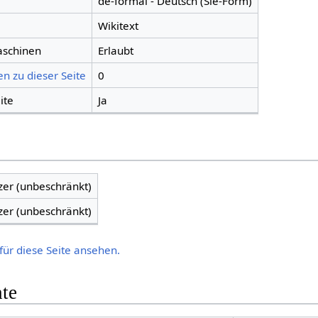
de-formal - Deutsch (Sie-Form)
Wikitext
aschinen
Erlaubt
n zu dieser Seite
0
ite
Ja
zer (unbeschränkt)
zer (unbeschränkt)
für diese Seite ansehen.
hte