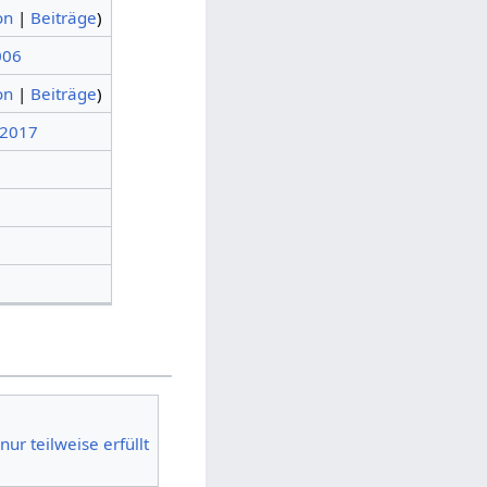
on
|
Beiträge
)
006
on
|
Beiträge
)
 2017
r teilweise erfüllt