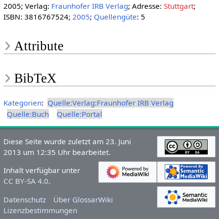
2005; Verlag:
Fraunhofer IRB Verlag
; Adresse:
Stuttgart
;
ISBN: 3816767524;
2005
;
Quellengüte
: 5
Attribute
BibTeX
Kategorien
:
Quelle:Verlag:Fraunhofer IRB Verlag
Quelle:Buch
Quelle:Portal
Diese Seite wurde zuletzt am 23. Juni
2013 um 12:35 Uhr bearbeitet.
Inhalt verfügbar unter
CC BY-SA 4.0
.
Datenschutz
Über GlossarWiki
Lizenzbestimmungen