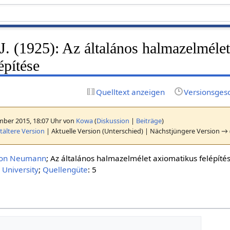
. (1925): Az általános halmazelméle
építése
Quelltext anzeigen
Versionsges
mber 2015, 18:07 Uhr von
Kowa
(
Diskussion
|
Beiträge
)
ältere Version
| Aktuelle Version (Unterschied) | Nächstjüngere Version → 
von Neumann
; Az általános halmazelmélet axiomatikus felépíté
 University
;
Quellengüte
: 5