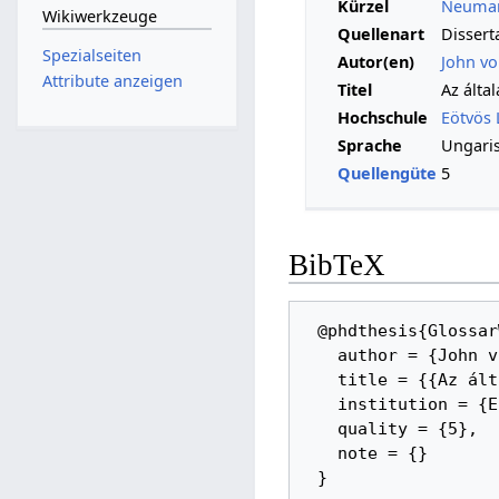
Kürzel
Neuman
Wikiwerkzeuge
Quellenart
Dissert
Spezialseiten
Autor(en)
John v
Attribute anzeigen
Titel
Az álta
Hochschule
Eötvös 
Sprache
Ungari
Quellengüte
5
BibTeX
 @phdthesis{GlossarWiki:Neumann:1925b, 

   author = {John von Neumann}, 

   title = {{Az általános halmazelmélet axiomatikus felépítése}}, 

   institution = {Eötvös Loránd University}, 

   quality = {5}, 

   note = {}
