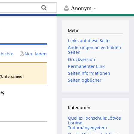
Anonym
t
Mehr
Links auf diese Seite
Änderungen an verlinkten
Seiten
chichte
Neu laden
Druckversion
Permanenter Link
Seiten­­informationen
(Unterschied)
Seitenlogbücher
se;
Kategorien
Quelle:Hochschule:Eötvös
Loránd
Tudományegyetem