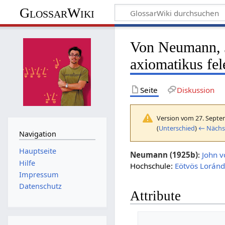
GlossarWiki
Von Neumann, J
axiomatikus fel
Seite
Diskussion
Version vom 27. Septe
(
Unterschied
)
← Nächst
Navigation
Hauptseite
Neumann (1925b)
:
John 
Hilfe
Hochschule:
Eötvös Loránd
Impressum
Datenschutz
Attribute