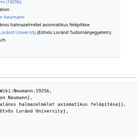
n (1925b)
ation
on Neumann
lános halmazelmélet axiomatikus felépítése
Loránd University
(Eötvös Loránd Tudományegyetem)
sch