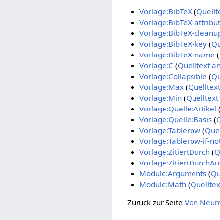
Vorlage:BibTeX
(
Quellt
Vorlage:BibTeX-attribu
Vorlage:BibTeX-cleanu
Vorlage:BibTeX-key
(
Qu
Vorlage:BibTeX-name
(
Vorlage:C
(
Quelltext a
Vorlage:Collapsible
(
Qu
Vorlage:Max
(
Quelltex
Vorlage:Min
(
Quelltext
Vorlage:Quelle:Artikel
Vorlage:Quelle:Basis
(
Q
Vorlage:Tablerow
(
Quel
Vorlage:Tablerow-if-no
Vorlage:ZitiertDurch
(
Q
Vorlage:ZitiertDurchAu
Module:Arguments
(
Qu
Module:Math
(
Quelltex
Zurück zur Seite
Von Neuma