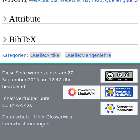
1435-5345;
Web-Link 0
,
Web-Link 1
;
1925
;
Quellengüte
: 5
Attribute
BibTeX
Kategorien
:
Quelle:Artikel
Quelle:Mengenlehre
Diese Seite wurde zuletzt am 27.
September 2015 um 12:47 Uhr
bearbeitet.
Inhalt verfügbar unter
CC BY-SA 4.0
.
Datenschutz
Über GlossarWiki
Lizenzbestimmungen