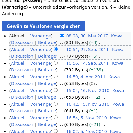
Legende:
(Aktuell)
= Unterschied zur aktuellen Version,
(Vorherige)
= Unterschied zur vorherigen Version,
K
= Kleine
Änderung
Aktuell
Vorherige
08:28, 30. Mai 2017
Kowa
Diskussion
Beiträge
801 Bytes
+4
3
K
Aktuell
Vorherige
10:51, 27. Sep. 2011
Kowa
0
e
Diskussion
Beiträge
797 Bytes
+5
.
2
i
K
Aktuell
Vorherige
10:56, 14. Sep. 2011
Kowa
M
7
n
e
Diskussion
Beiträge
792 Bytes
+139
a
.
1
e
i
K
Aktuell
Vorherige
14:50, 4. Apr. 2011
Kowa
i
S
4
B
n
e
Diskussion
Beiträge
653 Bytes
0
2
e
.
4
e
e
i
K
Aktuell
Vorherige
15:04, 16. Nov. 2010
Kowa
0
p
S
.
a
B
n
e
Diskussion
Beiträge
653 Bytes
+12
1
t
e
A
1
r
e
e
i
K
Aktuell
Vorherige
16:42, 15. Nov. 2010
Kowa
7
e
p
p
6
b
a
B
n
e
Diskussion
Beiträge
641 Bytes
+1
m
t
r
.
1
e
r
e
e
i
K
Aktuell
Vorherige
16:54, 5. Nov. 2010
Kowa
b
e
i
N
5
i
b
a
B
n
e
Diskussion
Beiträge
640 Bytes
+21
e
m
l
o
.
5
t
e
r
e
e
i
K
Aktuell
Vorherige
16:02, 5. Nov. 2010
Kowa
r
b
2
v
N
.