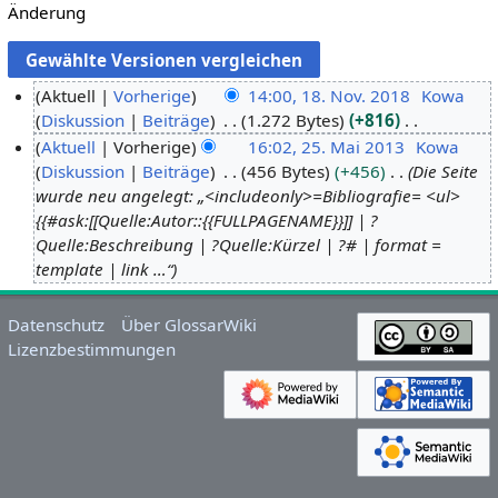
Änderung
Aktuell
Vorherige
14:00, 18. Nov. 2018
Kowa
Diskussion
Beiträge
1.272 Bytes
+816
1
K
Aktuell
Vorherige
16:02, 25. Mai 2013
Kowa
8
e
Diskussion
Beiträge
456 Bytes
+456
Die Seite
.
2
i
wurde neu angelegt: „<includeonly>=Bibliografie= <ul>
N
5
n
{{#ask:[[Quelle:Autor::{{FULLPAGENAME}}]] | ?
o
.
e
Quelle:Beschreibung | ?Quelle:Kürzel | ?# | format =
v
M
B
template | link …“
e
a
e
m
i
a
Datenschutz
Über GlossarWiki
b
2
r
Lizenzbestimmungen
e
0
b
r
1
e
2
3
i
0
t
1
u
8
n