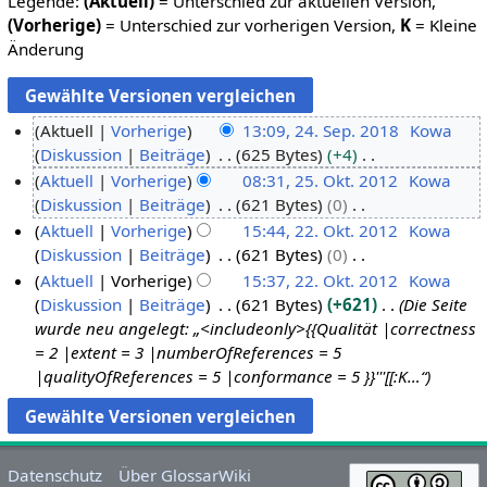
Legende:
(Aktuell)
= Unterschied zur aktuellen Version,
(Vorherige)
= Unterschied zur vorherigen Version,
K
= Kleine
Änderung
Aktuell
Vorherige
13:09, 24. Sep. 2018
Kowa
Diskussion
Beiträge
625 Bytes
+4
2
K
Aktuell
Vorherige
08:31, 25. Okt. 2012
Kowa
4
e
Diskussion
Beiträge
621 Bytes
0
.
2
i
K
Aktuell
Vorherige
15:44, 22. Okt. 2012
Kowa
S
5
n
e
Diskussion
Beiträge
621 Bytes
0
e
.
2
e
i
K
Aktuell
Vorherige
15:37, 22. Okt. 2012
Kowa
p
O
2
B
n
e
Diskussion
Beiträge
621 Bytes
+621
Die Seite
t
k
.
e
e
i
wurde neu angelegt: „<includeonly>{{Qualität |correctness
e
t
O
a
B
n
= 2 |extent = 3 |numberOfReferences = 5
m
o
k
r
e
e
|qualityOfReferences = 5 |conformance = 5 }}'''[[:K…“
b
b
t
b
a
B
e
e
o
e
r
e
r
r
b
i
b
a
2
2
e
t
e
r
Datenschutz
Über GlossarWiki
0
0
r