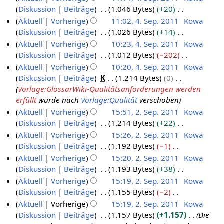
g
u
i
b
n
a
s
B
a
n
n
e
m
Diskussion
Beiträge
1.046 Bytes
+20
a
u
s
n
t
e
g
r
u
e
s
e
f
i
e
K
m
Aktuell
Vorherige
11:02, 4. Sep. 2011
Kowa
s
z
g
u
i
b
n
a
s
B
a
n
n
e
m
Diskussion
Beiträge
1.026 Bytes
+14
a
u
s
n
t
e
g
r
u
e
s
e
f
i
e
K
m
Aktuell
Vorherige
10:23, 4. Sep. 2011
Kowa
s
z
g
u
i
b
n
a
s
B
a
n
n
e
m
Diskussion
Beiträge
1.012 Bytes
−202
a
u
s
n
t
e
g
r
u
e
s
e
f
i
e
K
m
Aktuell
Vorherige
10:20, 4. Sep. 2011
Kowa
s
z
g
u
i
b
n
a
s
B
a
n
n
e
m
Diskussion
Beiträge
K
1.214 Bytes
0
a
u
s
n
t
e
g
r
u
e
s
e
f
i
e
Vorlage:GlossarWiki-Qualitätsanforderungen werden
m
s
z
g
u
i
b
n
a
s
B
a
n
n
erfüllt
wurde nach
Vorlage:Qualität
verschoben
m
a
u
s
n
t
e
g
r
u
e
s
e
f
e
Aktuell
Vorherige
15:51, 2. Sep. 2011
Kowa
m
s
z
g
u
i
b
n
a
s
B
a
n
Diskussion
Beiträge
1.214 Bytes
+22
m
2
a
u
s
n
t
e
g
r
u
e
s
f
K
e
Aktuell
Vorherige
15:26, 2. Sep. 2011
Kowa
.
m
s
z
g
u
i
b
n
a
s
a
e
n
Diskussion
Beiträge
1.192 Bytes
−1
m
S
a
u
s
n
t
e
g
r
u
s
i
f
K
e
Aktuell
Vorherige
15:20, 2. Sep. 2011
Kowa
e
m
s
z
g
u
i
b
n
s
n
a
e
n
Diskussion
Beiträge
1.193 Bytes
+38
m
p
a
u
s
n
t
e
g
u
e
s
i
f
K
e
Aktuell
Vorherige
15:19, 2. Sep. 2011
Kowa
t
m
s
z
g
u
i
n
B
s
n
a
e
n
Diskussion
Beiträge
1.155 Bytes
−2
m
e
a
u
s
n
t
g
e
u
e
s
i
f
K
e
Aktuell
Vorherige
15:19, 2. Sep. 2011
Kowa
m
m
s
z
g
u
a
n
B
s
n
a
e
n
Diskussion
Beiträge
1.157 Bytes
+1.157
Die
m
b
a
u
s
n
r
g
e
u
e