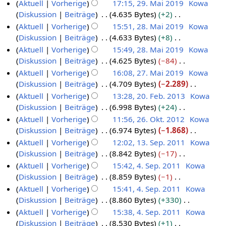
i
K
Aktuell
Vorherige
17:15, 29. Mai 2019
Kowa
g
u
i
b
a
B
n
e
Diskussion
Beiträge
4.635 Bytes
+2
2
s
n
t
e
r
e
e
i
K
Aktuell
Vorherige
15:51, 28. Mai 2019
Kowa
9
z
g
u
i
b
a
B
n
e
Diskussion
Beiträge
4.633 Bytes
+8
.
2
u
s
n
t
e
r
e
e
i
K
Aktuell
Vorherige
15:49, 28. Mai 2019
Kowa
M
8
s
z
g
u
i
b
a
B
n
e
Diskussion
Beiträge
4.625 Bytes
−84
a
a
.
u
s
n
t
e
r
e
e
i
K
m
Aktuell
Vorherige
16:08, 27. Mai 2019
Kowa
i
M
s
z
g
u
i
b
a
B
n
e
m
Diskussion
Beiträge
4.709 Bytes
−2.289
a
2
a
2
u
s
n
t
e
r
e
e
i
e
K
m
Aktuell
Vorherige
13:28, 20. Feb. 2013
Kowa
0
i
7
s
z
g
u
i
b
a
B
n
n
e
m
Diskussion
Beiträge
6.998 Bytes
+24
a
1
2
.
2
u
s
n
t
e
r
e
e
f
i
e
K
m
Aktuell
Vorherige
11:56, 26. Okt. 2012
Kowa
9
0
M
0
s
z
g
u
i
b
a
B
a
n
n
e
m
Diskussion
Beiträge
6.974 Bytes
−1.868
a
1
a
.
2
u
s
n
t
e
r
e
s
e
f
i
e
K
m
Aktuell
Vorherige
12:02, 13. Sep. 2011
Kowa
9
i
F
6
s
z
g
u
i
b
a
s
B
a
n
n
e
m
Diskussion
Beiträge
8.842 Bytes
−17
a
2
e
.
1
u
s
n
t
e
r
u
e
s
e
f
i
e
K
m
Aktuell
Vorherige
15:42, 4. Sep. 2011
Kowa
0
b
O
3
s
z
g
u
i
b
n
a
s
B
a
n
n
e
m
Diskussion
Beiträge
8.859 Bytes
−1
a
1
r
k
.
4
u
s
n
t
e
g
r
u
e
s
e
f
i
e
K
m
Aktuell
Vorherige
15:41, 4. Sep. 2011
Kowa
9
u
t
S
.
s
z
g
u
i
b
n
a
s
B
a
n
n
e
m
Diskussion
Beiträge
8.860 Bytes
+330
a
a
o
e
S
u
s
n
t
e
g
r
u
e
s
e
f
i
e
K
m
Aktuell
Vorherige
15:38, 4. Sep. 2011
Kowa
r
b
p
e
s
z
g
u
i
b
n
a
s
B
a
n
n
e
m
Diskussion
Beiträge
8.530 Bytes
+1
a
2
e
t
p
u
s