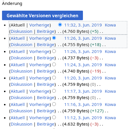
Änderung
Aktuell
Vorherige
11:32, 3. Jun. 2019
Kowa
Diskussion
Beiträge
4.760 Bytes
+5
3
K
Aktuell
Vorherige
11:26, 3. Jun. 2019
Kowa
.
e
Diskussion
Beiträge
4.755 Bytes
+18
J
i
K
Aktuell
Vorherige
11:26, 3. Jun. 2019
Kowa
u
n
e
Diskussion
Beiträge
4.737 Bytes
−3
n
e
i
K
Aktuell
Vorherige
11:24, 3. Jun. 2019
Kowa
i
B
n
e
Diskussion
Beiträge
4.740 Bytes
−19
2
e
e
i
K
Aktuell
Vorherige
11:20, 3. Jun. 2019
Kowa
0
a
B
n
e
Diskussion
Beiträge
4.759 Bytes
0
1
r
e
e
i
K
Aktuell
Vorherige
11:17, 3. Jun. 2019
Kowa
9
b
a
B
n
e
Diskussion
Beiträge
4.759 Bytes
0
e
r
e
e
i
K
Aktuell
Vorherige
11:16, 3. Jun. 2019
Kowa
i
b
a
B
n
e
Diskussion
Beiträge
4.759 Bytes
+127
t
e
r
e
e
i
K
Aktuell
Vorherige
11:12, 3. Jun. 2019
Kowa
u
i
b
a
B
n
e
Diskussion
Beiträge
4.632 Bytes
−3
n
t
e
r
e
e