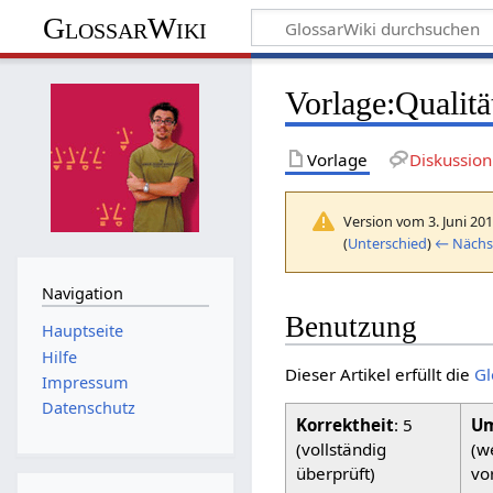
GlossarWiki
Vorlage
:
Qualitä
Vorlage
Diskussion
Version vom 3. Juni 20
(
Unterschied
)
← Nächst
Navigation
Benutzung
Hauptseite
Hilfe
Dieser Artikel erfüllt die
Gl
Impressum
Datenschutz
Korrektheit
: 5
Um
(vollständig
(w
überprüft)
vo