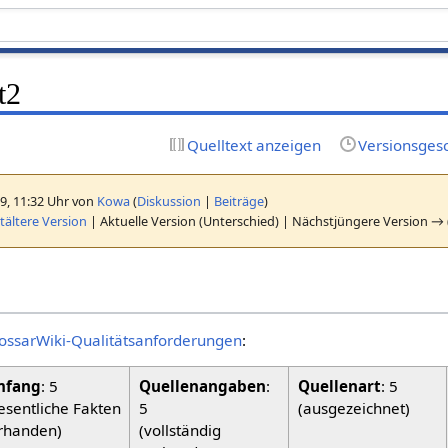
t2
Quelltext anzeigen
Versionsges
19, 11:32 Uhr von
Kowa
(
Diskussion
|
Beiträge
)
ältere Version
| Aktuelle Version (Unterschied) | Nächstjüngere Version → 
ossarWiki-Qualitätsanforderungen
:
fang
: 5
Quellenangaben
:
Quellenart
: 5
esentliche Fakten
5
(ausgezeichnet)
rhanden)
(vollständig