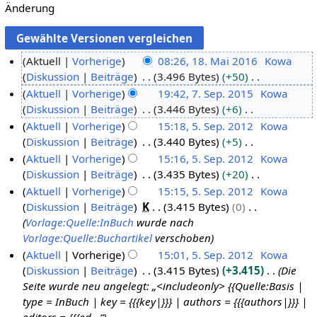
Änderung
Aktuell
Vorherige
08:26, 18. Mai 2016
Kowa
Diskussion
Beiträge
3.496 Bytes
+50
1
K
Aktuell
Vorherige
19:42, 7. Sep. 2015
Kowa
8
e
Diskussion
Beiträge
3.446 Bytes
+6
.
7
i
K
Aktuell
Vorherige
15:18, 5. Sep. 2012
Kowa
M
.
n
e
Diskussion
Beiträge
3.440 Bytes
+5
a
S
5
e
i
K
Aktuell
Vorherige
15:16, 5. Sep. 2012
Kowa
i
e
.
B
n
e
Diskussion
Beiträge
3.435 Bytes
+20
2
p
S
e
e
i
K
Aktuell
Vorherige
15:15, 5. Sep. 2012
Kowa
0
t
e
a
B
n
e
Diskussion
Beiträge
K
3.415 Bytes
0
1
e
p
r
e
e
i
Vorlage:Quelle:InBuch
wurde nach
6
m
t
b
a
B
n
Vorlage:Quelle:Buchartikel
verschoben
b
e
e
r
e
e
Aktuell
Vorherige
15:01, 5. Sep. 2012
Kowa
e
m
i
b
a
B
Diskussion
Beiträge
3.415 Bytes
+3.415
Die
r
b
t
e
r
e
Seite wurde neu angelegt: „<includeonly> {{Quelle:Basis |
2
e
u
i
b
a
type = InBuch | key = {{{key|}}} | authors = {{{authors|}}} |
0
r
n
t
e
r