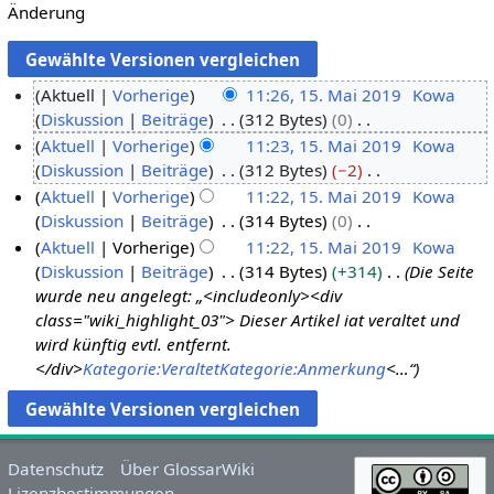
Änderung
Aktuell
Vorherige
11:26, 15. Mai 2019
Kowa
Diskussion
Beiträge
312 Bytes
0
1
K
Aktuell
Vorherige
11:23, 15. Mai 2019
Kowa
5
e
Diskussion
Beiträge
312 Bytes
−2
.
i
K
Aktuell
Vorherige
11:22, 15. Mai 2019
Kowa
M
n
e
Diskussion
Beiträge
314 Bytes
0
a
e
i
K
Aktuell
Vorherige
11:22, 15. Mai 2019
Kowa
i
B
n
e
Diskussion
Beiträge
314 Bytes
+314
Die Seite
2
e
e
i
wurde neu angelegt: „<includeonly><div
0
a
B
n
class="wiki_highlight_03"> Dieser Artikel iat veraltet und
1
r
e
e
wird künftig evtl. entfernt.
9
b
a
B
</div>
Kategorie:Veraltet
Kategorie:Anmerkung
<…“
e
r
e
i
b
a
t
e
r
u
i
b
Datenschutz
Über GlossarWiki
n
t
e
Lizenzbestimmungen