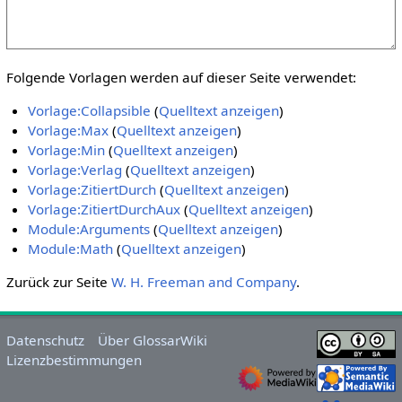
Folgende Vorlagen werden auf dieser Seite verwendet:
Vorlage:Collapsible
(
Quelltext anzeigen
)
Vorlage:Max
(
Quelltext anzeigen
)
Vorlage:Min
(
Quelltext anzeigen
)
Vorlage:Verlag
(
Quelltext anzeigen
)
Vorlage:ZitiertDurch
(
Quelltext anzeigen
)
Vorlage:ZitiertDurchAux
(
Quelltext anzeigen
)
Module:Arguments
(
Quelltext anzeigen
)
Module:Math
(
Quelltext anzeigen
)
Zurück zur Seite
W. H. Freeman and Company
.
Datenschutz
Über GlossarWiki
Lizenzbestimmungen