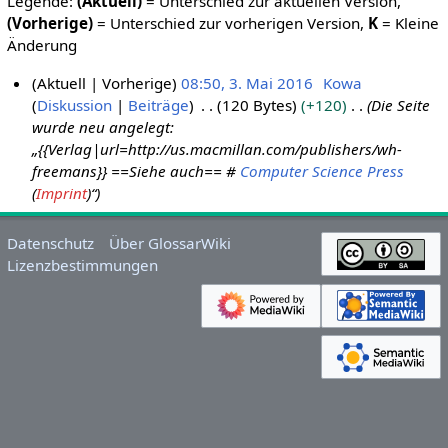
Legende:
(Aktuell)
= Unterschied zur aktuellen Version,
(Vorherige)
= Unterschied zur vorherigen Version,
K
= Kleine
Änderung
Aktuell
Vorherige
08:50, 3. Mai 2016
Kowa
Diskussion
Beiträge
120 Bytes
+120
Die Seite
3
wurde neu angelegt:
.
„{{Verlag|url=http://us.macmillan.com/publishers/wh-
M
freemans}} ==Siehe auch== #
Computer Science Press
a
(
Imprint
)“
i
2
Datenschutz
Über GlossarWiki
0
Lizenzbestimmungen
1
6