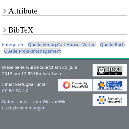
Attribute
BibTeX
Kategorien
:
Quelle:Verlag:Carl Hanser Verlag
Quelle:Buch
Quelle:Projektmanagement
Diese Seite wurde zuletzt am 25. Juni
2013 um 12:59 Uhr bearbeitet.
Inhalt verfügbar unter
CC BY-SA 4.0
.
Datenschutz
Über GlossarWiki
Lizenzbestimmungen