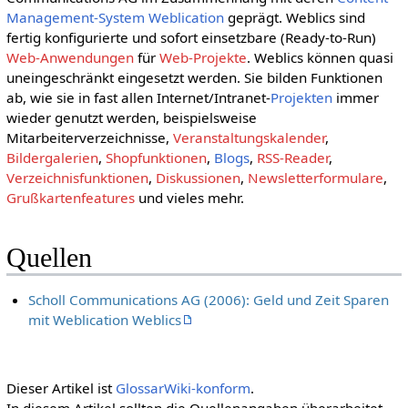
Management-System
Weblication
geprägt. Weblics sind
fertig konfigurierte und sofort einsetzbare (Ready-to-Run)
Web-Anwendungen
für
Web-Projekte
. Weblics können quasi
uneingeschränkt eingesetzt werden. Sie bilden Funktionen
ab, wie sie in fast allen Internet/Intranet-
Projekten
immer
wieder genutzt werden, beispielsweise
Mitarbeiterverzeichnisse,
Veranstaltungskalender
,
Bildergalerien
,
Shopfunktionen
,
Blogs
,
RSS-Reader
,
Verzeichnisfunktionen
,
Diskussionen
,
Newsletterformulare
,
Grußkartenfeatures
und vieles mehr.
Quellen
Scholl Communications AG (2006): Geld und Zeit Sparen
mit Weblication Weblics
Dieser Artikel ist
GlossarWiki-konform
.
In diesem Artikel sollten die Quellenangaben überarbeitet