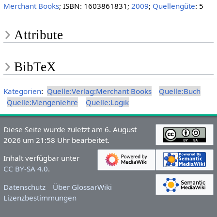
Merchant Books
; ISBN: 1603861831;
2009
;
Quellengüte
: 5
Attribute
BibTeX
Kategorien
:
Quelle:Verlag:Merchant Books
Quelle:Buch
Quelle:Mengenlehre
Quelle:Logik
Diese Seite wurde zuletzt am 6. August
2026 um 21:58 Uhr bearbeitet.
Inhalt verfügbar unter
CC BY-SA 4.0
.
Datenschutz
Über GlossarWiki
Lizenzbestimmungen