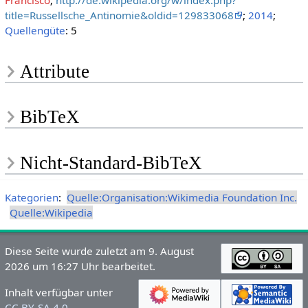
Francisco
;
http://de.wikipedia.org/w/index.php?
title=Russellsche_Antinomie&oldid=129833068
;
2014
;
Quellengüte
: 5
Attribute
BibTeX
Nicht-Standard-BibTeX
Kategorien
:
Quelle:Organisation:Wikimedia Foundation Inc.
Quelle:Wikipedia
Diese Seite wurde zuletzt am 9. August
2026 um 16:27 Uhr bearbeitet.
Inhalt verfügbar unter
CC BY-SA 4.0
.