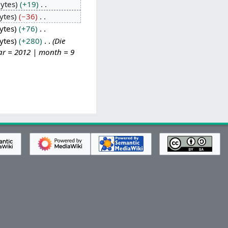
ytes
+19
ytes
−36
ytes
+76
ytes
+280
Die
ear = 2012 | month = 9