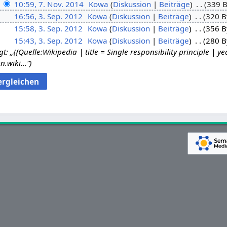
10:59, 7. Nov. 2014
Kowa
Diskussion
Beiträge
339 B
16:56, 3. Sep. 2012
Kowa
Diskussion
Beiträge
320 B
15:58, 3. Sep. 2012
Kowa
Diskussion
Beiträge
356 B
15:43, 3. Sep. 2012
Kowa
Diskussion
Beiträge
280 B
: „{{Quelle:Wikipedia | title = Single responsibility principle | y
en.wiki…“