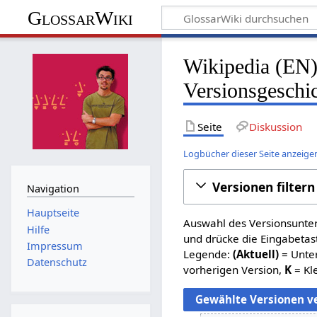
GlossarWiki
Wikipedia (EN):
Versionsgeschi
Seite
Diskussion
Logbücher dieser Seite anzeige
Versionen filtern
Navigation
Hauptseite
Auswahl des Versionsunter
Hilfe
und drücke die Eingabetas
Impressum
Legende:
(Aktuell)
= Unter
Datenschutz
vorherigen Version,
K
= Kl