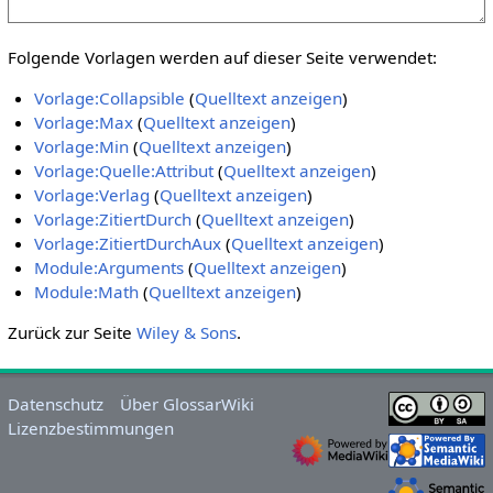
Folgende Vorlagen werden auf dieser Seite verwendet:
Vorlage:Collapsible
(
Quelltext anzeigen
)
Vorlage:Max
(
Quelltext anzeigen
)
Vorlage:Min
(
Quelltext anzeigen
)
Vorlage:Quelle:Attribut
(
Quelltext anzeigen
)
Vorlage:Verlag
(
Quelltext anzeigen
)
Vorlage:ZitiertDurch
(
Quelltext anzeigen
)
Vorlage:ZitiertDurchAux
(
Quelltext anzeigen
)
Module:Arguments
(
Quelltext anzeigen
)
Module:Math
(
Quelltext anzeigen
)
Zurück zur Seite
Wiley & Sons
.
Datenschutz
Über GlossarWiki
Lizenzbestimmungen