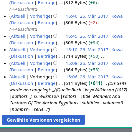
e
e
n
Diskussion
Beiträge
812 Bytes
+6
2
a
B
g
→
Ausschnitt
0
r
e
Aktuell
Vorherige
16:46, 26. Mär. 2017
Kowa
1
b
a
Diskussion
Beiträge
806 Bytes
−2
7
e
r
→
Ausschnitt
i
b
Aktuell
Vorherige
16:45, 26. Mär. 2017
Kowa
t
e
Diskussion
Beiträge
808 Bytes
+94
u
i
K
Aktuell
Vorherige
15:10, 26. Mär. 2017
Kowa
n
t
e
Diskussion
Beiträge
714 Bytes
+50
g
u
i
K
Aktuell
Vorherige
15:08, 26. Mär. 2017
Kowa
s
n
n
e
Diskussion
Beiträge
664 Bytes
+53
z
g
e
i
K
Aktuell
Vorherige
15:06, 26. Mär. 2017
Kowa
u
s
B
n
e
Diskussion
Beiträge
611 Bytes
+611
Die Seite
s
z
e
e
i
wurde neu angelegt: „{{Quelle:Buch |key=Wilkinson (1837)
a
u
a
B
n
|authors=J. G. Wilkinson |editors= |title=Manners And
m
s
r
e
e
Customs Of The Ancient Egyptians |subtitle= |volume=3
m
a
b
a
B
|number= |serie…“
e
m
e
r
e
n
m
i
b
a
f
e
t
e
r
a
n