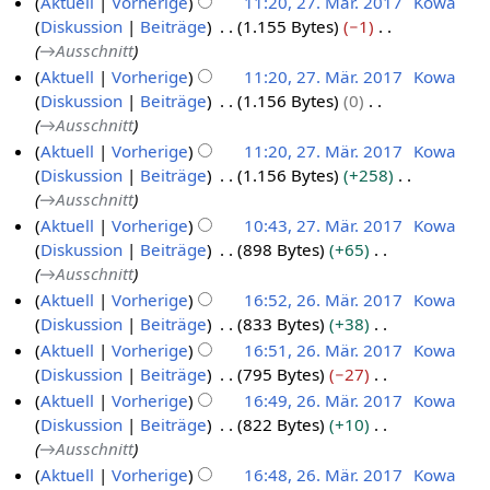
Aktuell
Vorherige
11:20, 27. Mär. 2017
Kowa
7
0
t
e
Diskussion
Beiträge
1.155 Bytes
−1
1
u
i
→
Ausschnitt
7
n
t
Aktuell
Vorherige
11:20, 27. Mär. 2017
Kowa
g
u
Diskussion
Beiträge
1.156 Bytes
0
s
n
→
Ausschnitt
z
g
Aktuell
Vorherige
11:20, 27. Mär. 2017
Kowa
u
s
Diskussion
Beiträge
1.156 Bytes
+258
s
z
→
Ausschnitt
a
u
Aktuell
Vorherige
10:43, 27. Mär. 2017
Kowa
m
s
Diskussion
Beiträge
898 Bytes
+65
m
a
→
Ausschnitt
e
m
Aktuell
Vorherige
16:52, 26. Mär. 2017
Kowa
n
m
Diskussion
Beiträge
833 Bytes
+38
2
f
e
K
Aktuell
Vorherige
16:51, 26. Mär. 2017
Kowa
6
a
n
e
Diskussion
Beiträge
795 Bytes
−27
s
.
f
i
K
s
Aktuell
Vorherige
16:49, 26. Mär. 2017
Kowa
M
a
n
e
u
Diskussion
Beiträge
822 Bytes
+10
s
ä
e
i
n
→
Ausschnitt
s
r
B
n
g
u
Aktuell
Vorherige
16:48, 26. Mär. 2017
Kowa
z