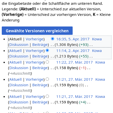
die Eingabetaste oder die Schaltfläche am unteren Rand.
Legende:
(Aktuell)
= Unterschied zur aktuellen Version,
(Vorherige)
= Unterschied zur vorherigen Version,
K
= Kleine
Änderung
Aktuell
Vorherige
16:35, 5. Apr. 2017
Kowa
Diskussion
Beiträge
1.306 Bytes
+93
5
K
Aktuell
Vorherige
11:14, 2. Apr. 2017
Kowa
.
e
Diskussion
Beiträge
1.213 Bytes
+55
A
2
i
K
Aktuell
Vorherige
11:22, 27. Mär. 2017
Kowa
p
.
n
e
Diskussion
Beiträge
1.158 Bytes
−1
r
A
2
e
i
→
Ausschnitt
i
p
7
B
n
Aktuell
Vorherige
11:21, 27. Mär. 2017
Kowa
l
r
.
e
e
Diskussion
Beiträge
1.159 Bytes
0
2
i
M
a
B
→
Ausschnitt
0
l
ä
r
e
Aktuell
Vorherige
11:21, 27. Mär. 2017
Kowa
1
2
r
b
a
Diskussion
Beiträge
1.159 Bytes
+4
7
0
z
e
r
→
Ausschnitt
1
2
i
b