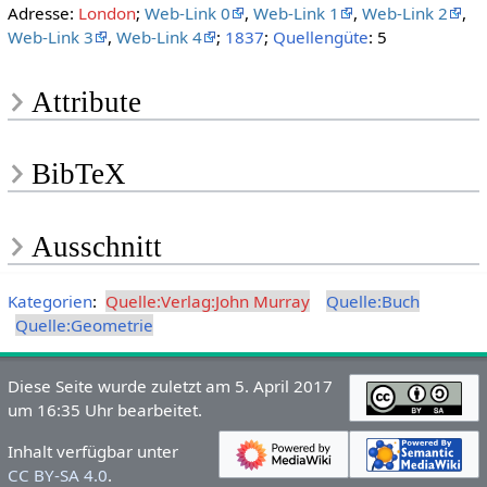
Adresse:
London
;
Web-Link 0
,
Web-Link 1
,
Web-Link 2
,
Web-Link 3
,
Web-Link 4
;
1837
;
Quellengüte
: 5
Attribute
BibTeX
Ausschnitt
Kategorien
:
Quelle:Verlag:John Murray
Quelle:Buch
Quelle:Geometrie
Diese Seite wurde zuletzt am 5. April 2017
um 16:35 Uhr bearbeitet.
Inhalt verfügbar unter
CC BY-SA 4.0
.