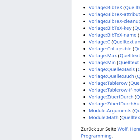
Vorlage:BibTeX
(
Quellt
Vorlage:BibTeX-attribu
Vorlage:BibTeX-cleanu
Vorlage:BibTeX-key
(
Qu
Vorlage:BibTeX-name
(
Vorlage:C
(
Quelltext a
Vorlage:Collapsible
(
Qu
Vorlage:Max
(
Quelltex
Vorlage:Min
(
Quelltext
Vorlage:Quelle:Basis
(
Q
Vorlage:Quelle:Buch
(
Q
Vorlage:Tablerow
(
Quel
Vorlage:Tablerow-if-no
Vorlage:ZitiertDurch
(
Q
Vorlage:ZitiertDurchAu
Module:Arguments
(
Qu
Module:Math
(
Quelltex
Zurück zur Seite
Wolf, Henn
Programming
.