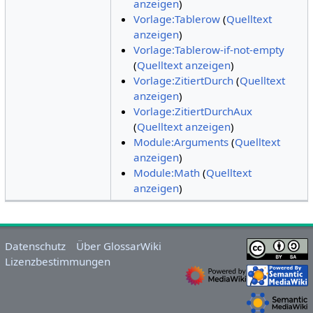
anzeigen
)
Vorlage:Tablerow
(
Quelltext
anzeigen
)
Vorlage:Tablerow-if-not-empty
(
Quelltext anzeigen
)
Vorlage:ZitiertDurch
(
Quelltext
anzeigen
)
Vorlage:ZitiertDurchAux
(
Quelltext anzeigen
)
Module:Arguments
(
Quelltext
anzeigen
)
Module:Math
(
Quelltext
anzeigen
)
Datenschutz
Über GlossarWiki
Lizenzbestimmungen