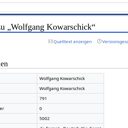
zu „Wolfgang Kowarschick“
Quelltext anzeigen
Versionsges
nen
Wolfgang Kowarschick
Wolfgang Kowarschick
791
er
0
5002