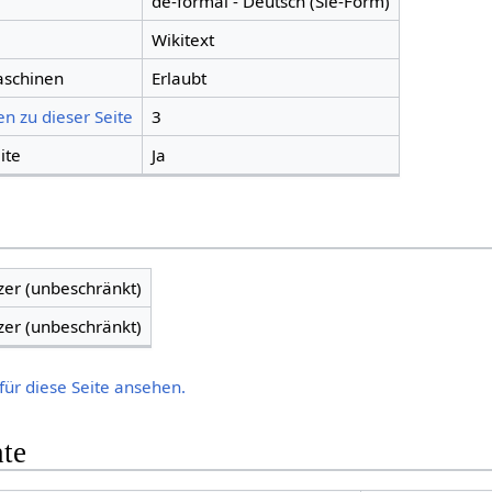
de-formal - Deutsch (Sie-Form)
Wikitext
aschinen
Erlaubt
n zu dieser Seite
3
ite
Ja
zer (unbeschränkt)
zer (unbeschränkt)
für diese Seite ansehen.
hte