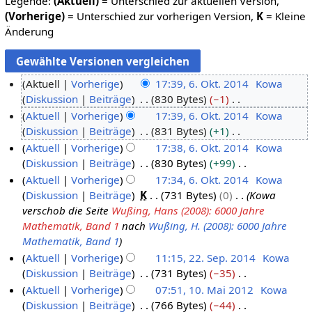
Legende:
(Aktuell)
= Unterschied zur aktuellen Version,
(Vorherige)
= Unterschied zur vorherigen Version,
K
= Kleine
Änderung
Aktuell
Vorherige
17:39, 6. Okt. 2014
Kowa
Diskussion
Beiträge
830 Bytes
−1
6
K
Aktuell
Vorherige
17:39, 6. Okt. 2014
Kowa
.
e
Diskussion
Beiträge
831 Bytes
+1
O
i
K
Aktuell
Vorherige
17:38, 6. Okt. 2014
Kowa
k
n
e
Diskussion
Beiträge
830 Bytes
+99
t
e
i
K
Aktuell
Vorherige
17:34, 6. Okt. 2014
Kowa
o
B
n
e
Diskussion
Beiträge
K
731 Bytes
0
Kowa
b
e
e
i
verschob die Seite
Wußing, Hans (2008): 6000 Jahre
e
a
B
n
Mathematik, Band 1
nach
Wußing, H. (2008): 6000 Jahre
r
r
e
e
Mathematik, Band 1
2
b
a
B
Aktuell
Vorherige
11:15, 22. Sep. 2014
Kowa
0
e
r
e
Diskussion
Beiträge
731 Bytes
−35
2
1
i
b
a
K
Aktuell
Vorherige
07:51, 10. Mai 2012
Kowa
2
4
t
e
r
e
Diskussion
Beiträge
766 Bytes
−44
.
1