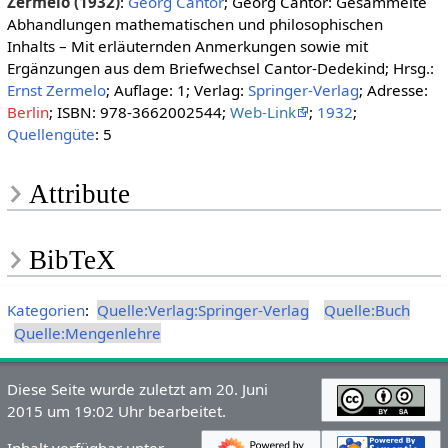
Zermelo (1932)
:
Georg Cantor
; Georg Cantor: Gesammelte
Abhandlungen mathematischen und philosophischen
Inhalts – Mit erläuternden Anmerkungen sowie mit
Ergänzungen aus dem Briefwechsel Cantor-Dedekind; Hrsg.:
Ernst Zermelo
; Auflage: 1; Verlag:
Springer-Verlag
; Adresse:
Berlin
; ISBN: 978-3662002544;
Web-Link
;
1932
;
Quellengüte
: 5
Attribute
BibTeX
Kategorien
:
Quelle:Verlag:Springer-Verlag
Quelle:Buch
Quelle:Mengenlehre
Diese Seite wurde zuletzt am 20. Juni
2015 um 19:02 Uhr bearbeitet.