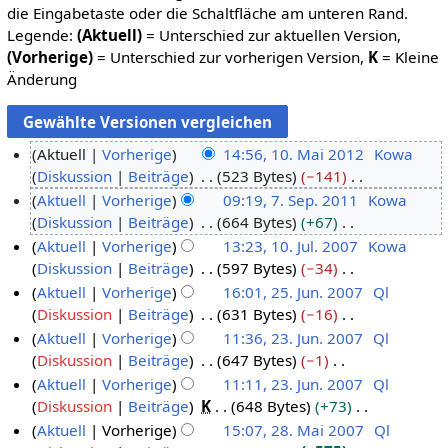
die Eingabetaste oder die Schaltfläche am unteren Rand.
Legende:
(Aktuell)
= Unterschied zur aktuellen Version,
(Vorherige)
= Unterschied zur vorherigen Version,
K
= Kleine
Änderung
Aktuell
Vorherige
14:56, 10. Mai 2012
Kowa
Diskussion
Beiträge
523 Bytes
−141
1
K
Aktuell
Vorherige
09:19, 7. Sep. 2011
Kowa
0
e
Diskussion
Beiträge
664 Bytes
+67
.
7
i
K
Aktuell
Vorherige
13:23, 10. Jul. 2007
Kowa
M
.
n
e
Diskussion
Beiträge
597 Bytes
−34
a
S
1
e
i
K
Aktuell
Vorherige
16:01, 25. Jun. 2007
Ql
i
e
0
B
n
e
Diskussion
Beiträge
631 Bytes
−16
2
p
.
2
e
e
i
K
Aktuell
Vorherige
11:36, 23. Jun. 2007
Ql
0
t
J
5
a
B
n
e
Diskussion
Beiträge
647 Bytes
−1
1
e
u
.
2
r
e
e
i
K
Aktuell
Vorherige
11:11, 23. Jun. 2007
Ql
2
m
l
J
3
b
a
B
n
e
Diskussion
Beiträge
K
648 Bytes
+73
b
i
u
.
e
r
e
e
i
K
Aktuell
Vorherige
15:07, 28. Mai 2007
Ql
e
2
n
J
i
b
a
B
n