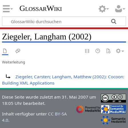
GlossarWiki
Ziegeler, Langham (2002)
Weiterleitung
Weiterleitung nach:
Ziegeler, Carsten; Langham, Matthew (2002): Cocoon:
Building XML Applications
Diese Seite wurde zuletzt am 31. Mai 2007 um
18:05 Uhr bearbeitet.
Inhalt verfügbar unter
CC BY-SA
4.0
.