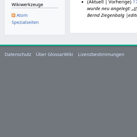
Aktuell
Vorherige
17
Wikiwerkzeuge
wurde neu angelegt: „{
2
Bernd Ziegenbalg |edit
Atom
.
Spezialseiten
J
u
n
i
2
Datenschutz
Über GlossarWiki
Lizenzbestimmungen
0
1
9