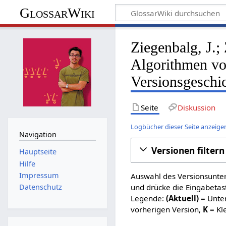
GlossarWiki
Ziegenbalg, J.;
Algorithmen v
Versionsgeschi
Seite
Diskussion
Logbücher dieser Seite anzeige
Navigation
Versionen filtern
Hauptseite
Hilfe
Impressum
Auswahl des Versionsunter
und drücke die Eingabetas
Datenschutz
Legende:
(Aktuell)
= Unter
vorherigen Version,
K
= Kl