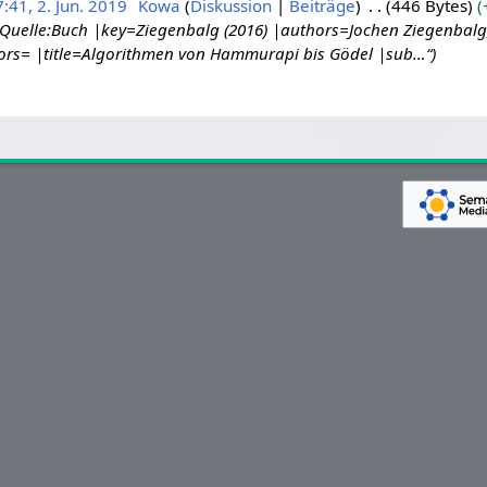
:41, 2. Jun. 2019
Kowa
Diskussion
Beiträge
446 Bytes
{Quelle:Buch |key=Ziegenbalg (2016) |authors=Jochen Ziegenbalg,
ors= |title=Algorithmen von Hammurapi bis Gödel |sub…“