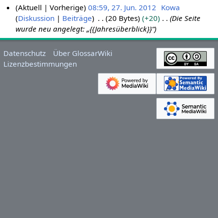
Aktuell
Vorherige
08:59, 27. Jun. 2012
Kowa
Diskussion
Beiträge
20 Bytes
+20
Die Seite
2
wurde neu angelegt: „{{Jahresüberblick}}“
7
.
J
Datenschutz
Über GlossarWiki
u
Lizenzbestimmungen
n
i
2
0
1
2