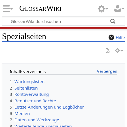
GlossarWiki
Spezialseiten
Hilfe
Inhaltsverzeichnis
1
Wartungslisten
2
Seitenlisten
3
Kontoverwaltung
4
Benutzer und Rechte
5
Letzte Änderungen und Logbücher
6
Medien
7
Daten und Werkzeuge
8
Weiterleitende Spezialseiten