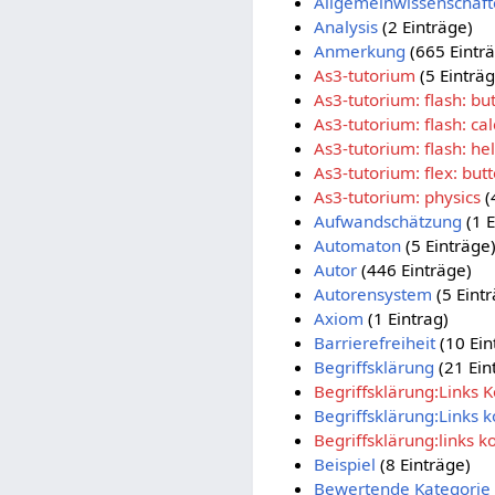
Allgemeinwissenschaf
Analysis
(2 Einträge)
Anmerkung
(665 Eintr
As3-tutorium
(5 Einträg
As3-tutorium: flash: but
As3-tutorium: flash: cal
As3-tutorium: flash: he
As3-tutorium: flex: butt
As3-tutorium: physics
(
Aufwandschätzung
(1 E
Automaton
(5 Einträge
Autor
(446 Einträge)
Autorensystem
(5 Eint
Axiom
(1 Eintrag)
Barrierefreiheit
(10 Ein
Begriffsklärung
(21 Ein
Begriffsklärung:Links K
Begriffsklärung:Links k
Begriffsklärung:links k
Beispiel
(8 Einträge)
Bewertende Kategorie