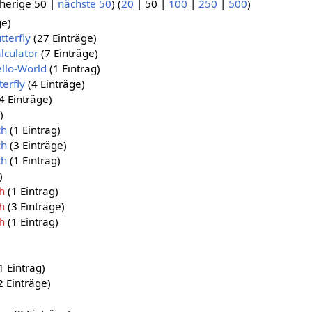
herige 50
|
nächste 50
) (
20
|
50
|
100
|
250
|
500
)
ge)
tterfly
(27 Einträge)
lculator
(7 Einträge)
ello-World
(1 Eintrag)
terfly
(4 Einträge)
4 Einträge)
)
ch
(1 Eintrag)
ch
(3 Einträge)
ch
(1 Eintrag)
)
h
(1 Eintrag)
h
(3 Einträge)
h
(1 Eintrag)
1 Eintrag)
2 Einträge)