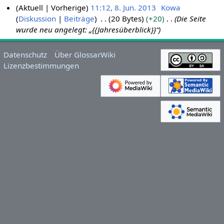
Aktuell
Vorherige
11:12, 8. Jun. 2013
Kowa
Diskussion
Beiträge
20 Bytes
+20
Die Seite
8
wurde neu angelegt: „{{Jahresüberblick}}“
.
J
u
Datenschutz
Über GlossarWiki
n
Lizenzbestimmungen
i
2
0
1
3