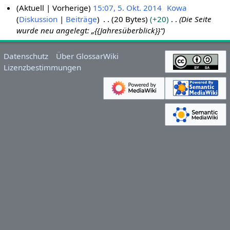
Aktuell
Vorherige
15:07, 5. Okt. 2014
Kowa
Diskussion
Beiträge
20 Bytes
+20
Die Seite
5
wurde neu angelegt: „{{Jahresüberblick}}“
.
O
k
Datenschutz
Über GlossarWiki
t
Lizenzbestimmungen
o
b
e
r
2
0
1
4