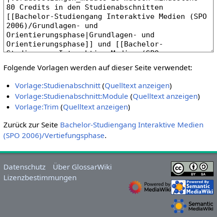
Folgende Vorlagen werden auf dieser Seite verwendet:
Vorlage:Studienabschnitt
(
Quelltext anzeigen
)
Vorlage:Studienabschnitt:Module
(
Quelltext anzeigen
)
Vorlage:Trim
(
Quelltext anzeigen
)
Zurück zur Seite
Bachelor-Studiengang Interaktive Medien
(SPO 2006)/Vertiefungsphase
.
Datenschutz
Über GlossarWiki
Lizenzbestimmungen