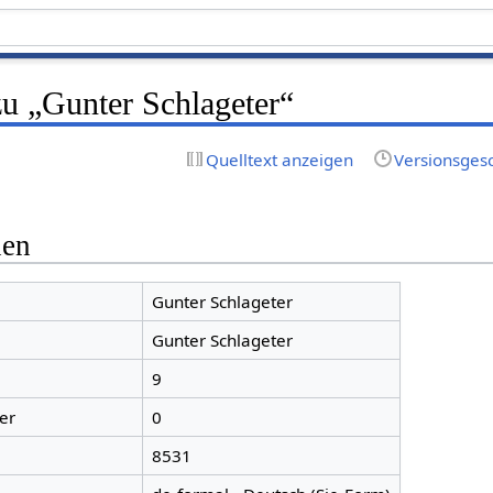
zu „Gunter Schlageter“
Quelltext anzeigen
Versionsges
nen
Gunter Schlageter
Gunter Schlageter
9
er
0
8531