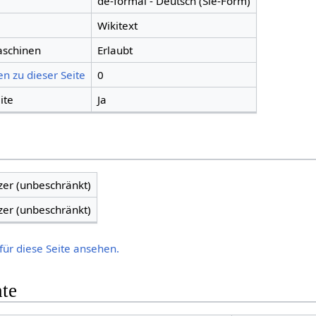
de-formal - Deutsch (Sie-Form)
Wikitext
aschinen
Erlaubt
n zu dieser Seite
0
ite
Ja
zer (unbeschränkt)
zer (unbeschränkt)
für diese Seite ansehen.
hte