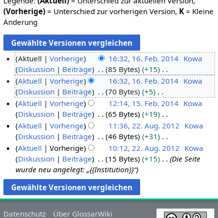
Legende:
(Aktuell)
= Unterschied zur aktuellen Version,
(Vorherige)
= Unterschied zur vorherigen Version,
K
= Kleine
Änderung
Aktuell
Vorherige
16:32, 16. Feb. 2014
Kowa
Diskussion
Beiträge
85 Bytes
+15
1
K
Aktuell
Vorherige
16:32, 16. Feb. 2014
Kowa
6
e
Diskussion
Beiträge
70 Bytes
+5
.
i
K
Aktuell
Vorherige
12:14, 15. Feb. 2014
Kowa
F
n
e
Diskussion
Beiträge
65 Bytes
+19
e
1
e
i
K
Aktuell
Vorherige
11:36, 22. Aug. 2012
Kowa
b
5
B
n
e
Diskussion
Beiträge
46 Bytes
+31
r
.
2
e
e
i
K
Aktuell
Vorherige
10:12, 22. Aug. 2012
Kowa
u
F
2
a
B
n
e
Diskussion
Beiträge
15 Bytes
+15
Die Seite
a
e
.
r
e
e
i
wurde neu angelegt: „{{Institution}}“
r
b
A
b
a
B
n
2
r
u
e
r
e
e
0
u
g
i
b
a
B
1
a
u
t
e
r
e
Datenschutz
Über GlossarWiki
4
r
s