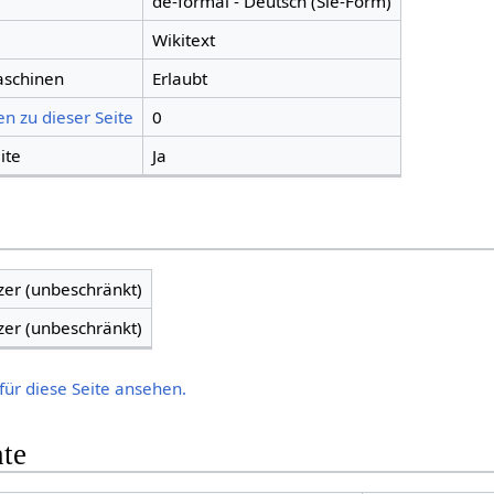
de-formal - Deutsch (Sie-Form)
Wikitext
aschinen
Erlaubt
n zu dieser Seite
0
ite
Ja
zer (unbeschränkt)
zer (unbeschränkt)
für diese Seite ansehen.
hte