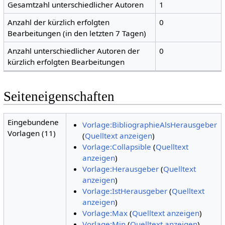
Gesamtzahl unterschiedlicher Autoren
1
Anzahl der kürzlich erfolgten
0
Bearbeitungen (in den letzten 7 Tagen)
Anzahl unterschiedlicher Autoren der
0
kürzlich erfolgten Bearbeitungen
Seiteneigenschaften
Eingebundene
Vorlage:BibliographieAlsHerausgeber
Vorlagen (11)
(
Quelltext anzeigen
)
Vorlage:Collapsible
(
Quelltext
anzeigen
)
Vorlage:Herausgeber
(
Quelltext
anzeigen
)
Vorlage:IstHerausgeber
(
Quelltext
anzeigen
)
Vorlage:Max
(
Quelltext anzeigen
)
Vorlage:Min
(
Quelltext anzeigen
)