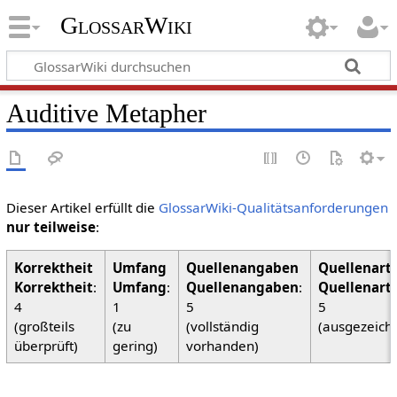
GlossarWiki
Auditive Metapher
Dieser Artikel erfüllt die
GlossarWiki-Qualitätsanforderungen
nur teilweise
:
Korrektheit
:
Umfang
:
Quellenangaben
:
Quellenart
4
1
5
5
(großteils
(zu
(vollständig
(ausgezeich
überprüft)
gering)
vorhanden)