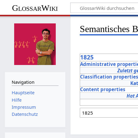
GlossarWiki
Semantisches 
1825
Administrative properti
Zuletzt g
Classification propertie
Navigation
Ka
Content properties
Hauptseite
Hat 
Hilfe
Impressum
Datenschutz