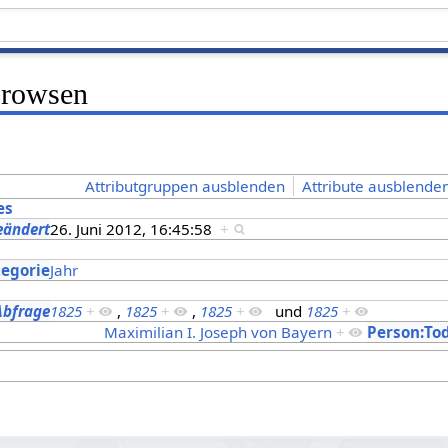
Browsen
Attributgruppen ausblenden
Attribute ausblenden
es
eändert
26. Juni 2012, 16:45:58
+
s
tegorie
Jahr
Abfrage
1825
+
,
1825
+
,
1825
+
und
1825
+
Maximilian I. Joseph von Bayern
+
Person:To