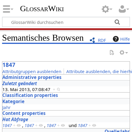
GlossarWiki
Semantisches Browsen
Hilfe
RDF
1847
Attributgruppen ausblenden
Attribute ausblenden, die hierh
Administrative properties
Zuletzt geändert
13. Mai 2013, 07:08:47
+
Classification properties
Kategorie
Jahr
Content properties
Hat Abfrage
1847
+
,
1847
+
,
1847
+
und
1847
+
Quelle:Jahr