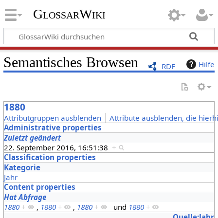
GlossarWiki
Semantisches Browsen
Hilfe
RDF
1880
Attributgruppen ausblenden
Attribute ausblenden, die hierh
Administrative properties
Zuletzt geändert
22. September 2016, 16:51:38
+
Classification properties
Kategorie
Jahr
Content properties
Hat Abfrage
1880
+
,
1880
+
,
1880
+
und
1880
+
Quelle:Jahr