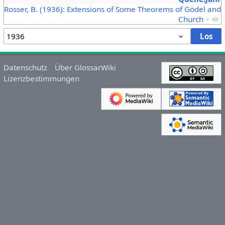
Rosser, B. (1936): Extensions of Some Theorems of Gödel and
Church
+
Datenschutz
Über GlossarWiki
Lizenzbestimmungen