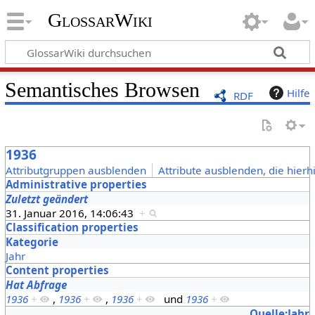
GlossarWiki
Semantisches Browsen
Hilfe
RDF
1936
Attributgruppen ausblenden
Attribute ausblenden, die hierh
Administrative properties
Zuletzt geändert
31. Januar 2016, 14:06:43
+
Classification properties
Kategorie
Jahr
Content properties
Hat Abfrage
1936
+
,
1936
+
,
1936
+
und
1936
+
Quelle:Jahr