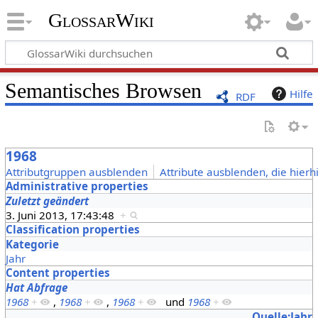
GlossarWiki
Semantisches Browsen
Hilfe
RDF
1968
Attributgruppen ausblenden
Attribute ausblenden, die hierh
Administrative properties
Zuletzt geändert
3. Juni 2013, 17:43:48
+
Classification properties
Kategorie
Jahr
Content properties
Hat Abfrage
1968
+
,
1968
+
,
1968
+
und
1968
+
Quelle:Jahr