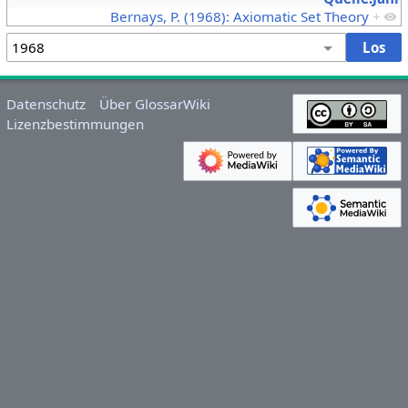
Bernays, P. (1968): Axiomatic Set Theory
+
Datenschutz
Über GlossarWiki
Lizenzbestimmungen