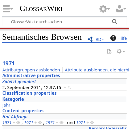
GlossarWiki
Semantisches Browsen
Hilfe
RDF
1971
Attributgruppen ausblenden
Attribute ausblenden, die hierh
Administrative properties
Zuletzt geändert
2. September 2011, 12:37:15
+
Classification properties
Kategorie
Jahr
Content properties
Hat Abfrage
1971
+
,
1971
+
,
1971
+
und
1971
+
Person:Todesjahr