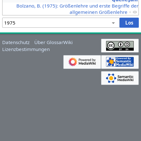
Bolzano, B. (1975): Größenlehre und erste Begriffe der
allgemeinen Größenlehre
+
Datenschutz
Über GlossarWiki
Lizenzbestimmungen