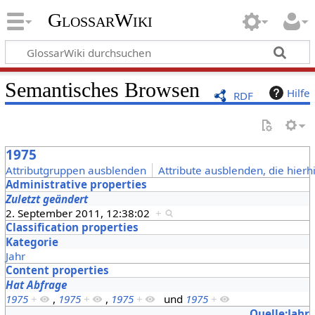
GlossarWiki
Semantisches Browsen
Hilfe
RDF
1975
Attributgruppen ausblenden
Attribute ausblenden, die hierh
Administrative properties
Zuletzt geändert
2. September 2011, 12:38:02
+
Classification properties
Kategorie
Jahr
Content properties
Hat Abfrage
1975
+
,
1975
+
,
1975
+
und
1975
+
Quelle:Jahr