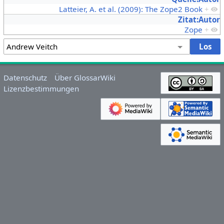
Latteier, A. et al. (2009): The Zope2 Book
+
Zitat:Autor
Zope
+
Datenschutz
Über GlossarWiki
Lizenzbestimmungen